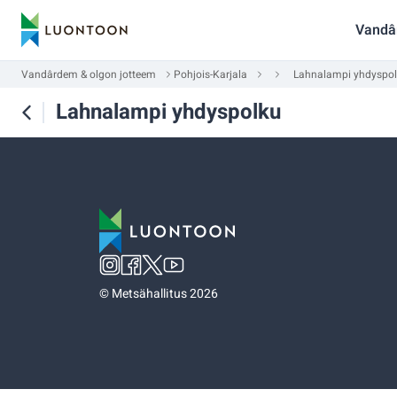
Vandâ
Vandârdem & olgon jotteem
Pohjois-Karjala
Lahnalampi yhdyspo
Lahnalampi yhdyspolku
©
Metsähallitus 2026