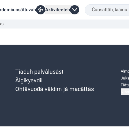
rdemčuosâttuvah
Aktiviteeteh
lku
Tiäđuh palvâlusâst
Almo
Juks
Äigikyevdil
Tiätu
Ohtâvuođâ väldim já macâttâs
Niäs