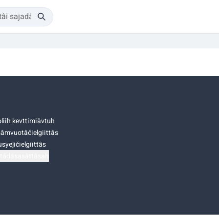
liih kevttimiävtuh
âmvuotâčielgiittâs
syejičielgiittâs
tádâsasâttâsah