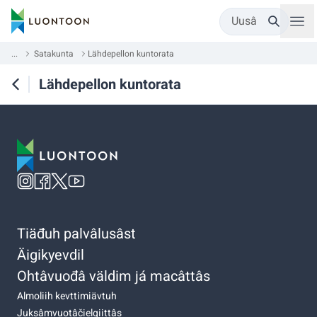
Uusâ
...
Satakunta
Lähdepellon kuntorata
Lähdepellon kuntorata
Tiäđuh palvâlusâst
Äigikyevdil
Ohtâvuođâ väldim já macâttâs
Almoliih kevttimiävtuh
Juksâmvuotâčielgiittâs