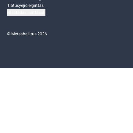
Tiätusyejičielgiittâs
Niästádâsasâttâsah
©
Metsähallitus 2026