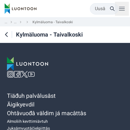
Uusâ
...
...
Kylmäluoma - Taivalkoski
Kylmäluoma - Taivalkoski
Tiäđuh palvâlusâst
Äigikyevdil
Ohtâvuođâ väldim já macâttâs
Almoliih kevttimiävtuh
Juksâmvuotâčielgiittâs