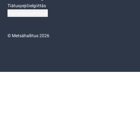
Tiätusyejičielgiittâs
Niästádâsasâttâsah
©
Metsähallitus 2026