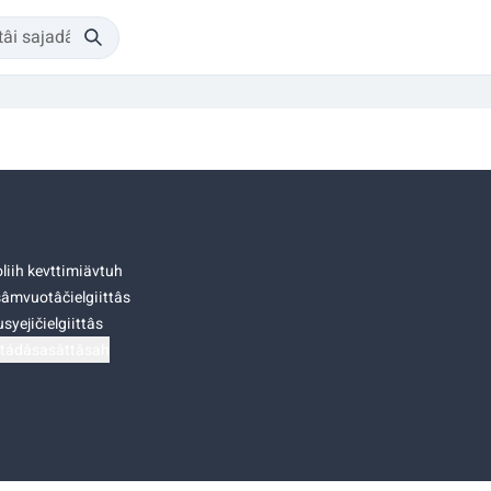
liih kevttimiävtuh
âmvuotâčielgiittâs
syejičielgiittâs
tádâsasâttâsah