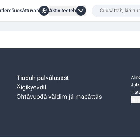
rdemčuosâttuvah
Aktiviteeteh
Tiäđuh palvâlusâst
Almo
Juks
Äigikyevdil
Tiätu
Ohtâvuođâ väldim já macâttâs
Niäs