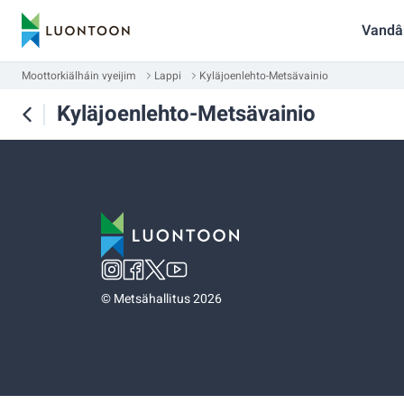
Vandâ
Moottorkiälháin vyeijim
Lappi
Kyläjoenlehto-Metsävainio
Kyläjoenlehto-Metsävainio
©
Metsähallitus 2026