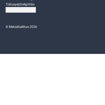
Tiätusyejičielgiittâs
Niästádâsasâttâsah
©
Metsähallitus 2026