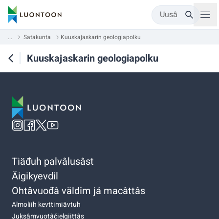
Uusâ
...
Satakunta
Kuuskajaskarin geologiapolku
Kuuskajaskarin geologiapolku
Tiäđuh palvâlusâst
Äigikyevdil
Ohtâvuođâ väldim já macâttâs
Almoliih kevttimiävtuh
Juksâmvuotâčielgiittâs