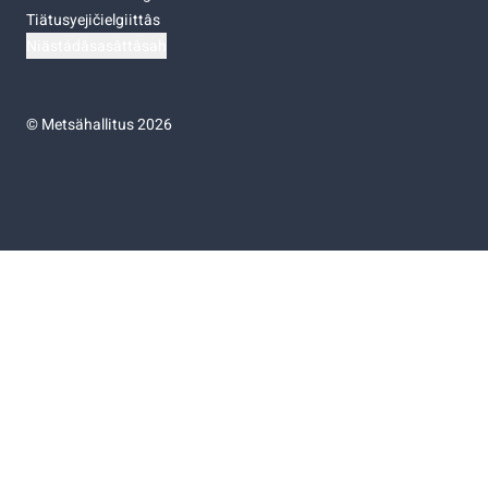
Tiätusyejičielgiittâs
Niästádâsasâttâsah
©
Metsähallitus 2026