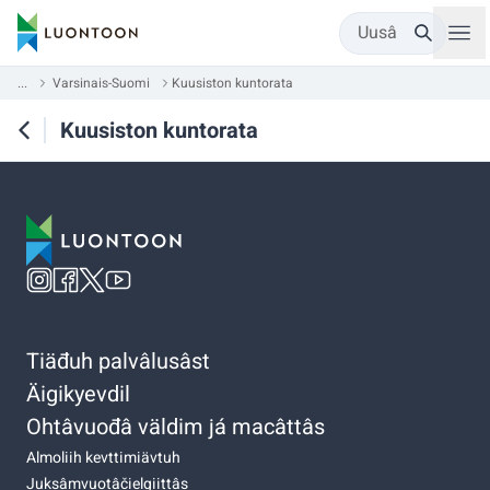
Uusâ
...
Varsinais-Suomi
Kuusiston kuntorata
Kuusiston kuntorata
Tiäđuh palvâlusâst
Äigikyevdil
Ohtâvuođâ väldim já macâttâs
Almoliih kevttimiävtuh
Juksâmvuotâčielgiittâs