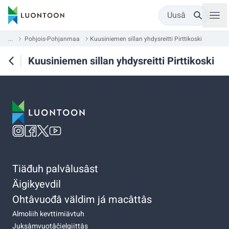
Uusâ
...
Pohjois-Pohjanmaa
Kuusiniemen sillan yhdysreitti Pirttikoski
Kuusiniemen sillan yhdysreitti Pirttikoski
Tiäđuh palvâlusâst
Äigikyevdil
Ohtâvuođâ väldim já macâttâs
Almoliih kevttimiävtuh
Juksâmvuotâčielgiittâs