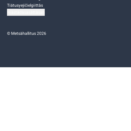
Tiätusyejičielgiittâs
Niästádâsasâttâsah
©
Metsähallitus 2026