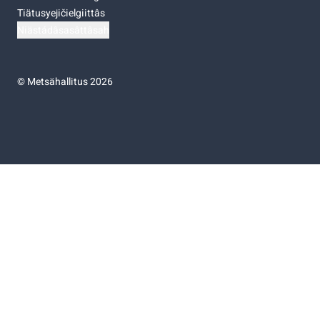
Tiätusyejičielgiittâs
Niästádâsasâttâsah
©
Metsähallitus 2026