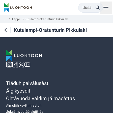
Uusâ
...
Lappi
Kutulampi-Oratunturin Pikkulaki
Kutulampi-Oratunturin Pikkulaki
Tiäđuh palvâlusâst
Äigikyevdil
Ohtâvuođâ väldim já macâttâs
Almoliih kevttimiävtuh
Juksâmvuotâčielgiittâs