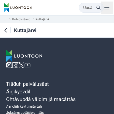
Uusâ
...
Pohjois-Savo
Kuttajärvi
Kuttajärvi
Tiäđuh palvâlusâst
Äigikyevdil
Ohtâvuođâ väldim já macâttâs
Almoliih kevttimiävtuh
Juksâmvuotâčielgiittâs