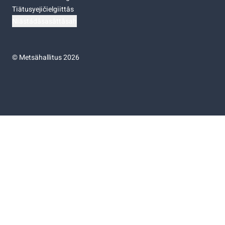
Tiätusyejičielgiittâs
Niästádâsasâttâsah
©
Metsähallitus 2026