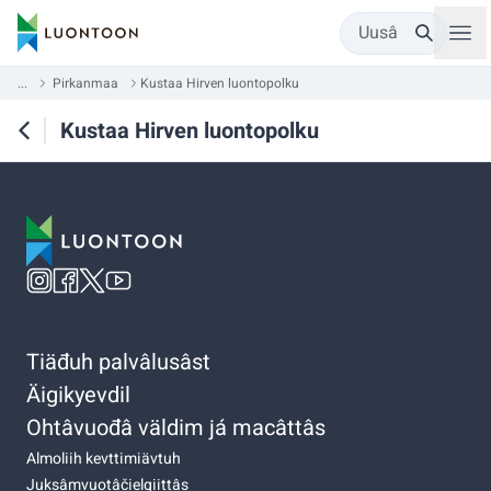
Uusâ
...
Pirkanmaa
Kustaa Hirven luontopolku
Kustaa Hirven luontopolku
Tiäđuh palvâlusâst
Äigikyevdil
Ohtâvuođâ väldim já macâttâs
Almoliih kevttimiävtuh
Juksâmvuotâčielgiittâs