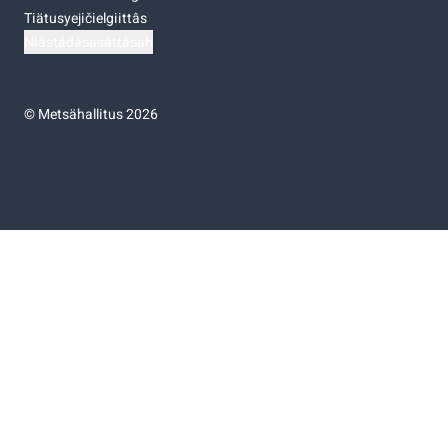
Tiätusyejičielgiittâs
Niästádâsasâttâsah
©
Metsähallitus 2026