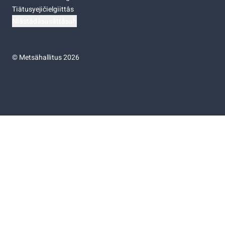
Tiätusyejičielgiittâs
Niästádâsasâttâsah
©
Metsähallitus 2026