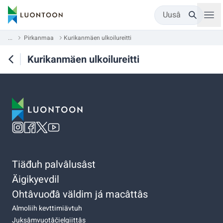
Uusâ
...
Pirkanmaa
Kurikanmäen ulkoilureitti
Kurikanmäen ulkoilureitti
Tiäđuh palvâlusâst
Äigikyevdil
Ohtâvuođâ väldim já macâttâs
Almoliih kevttimiävtuh
Juksâmvuotâčielgiittâs