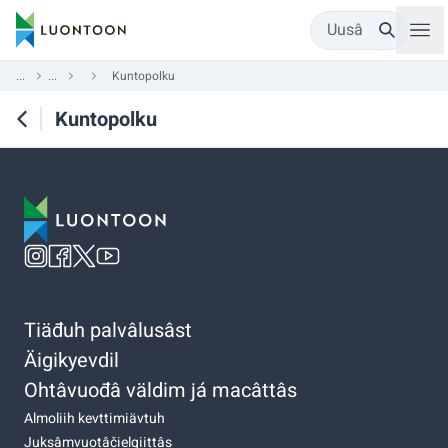
Uusâ
...
...
Kuntopolku
Kuntopolku
Tiäđuh palvâlusâst
Äigikyevdil
Ohtâvuođâ väldim já macâttâs
Almoliih kevttimiävtuh
Juksâmvuotâčielgiittâs