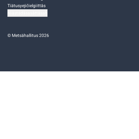
Tiätusyejičielgiittâs
Niästádâsasâttâsah
©
Metsähallitus 2026