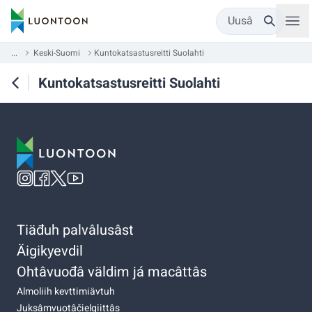
Uusâ
...
Keski-Suomi
Kuntokatsastusreitti Suolahti
Kuntokatsastusreitti Suolahti
Tiäđuh palvâlusâst
Äigikyevdil
Ohtâvuođâ väldim já macâttâs
Almoliih kevttimiävtuh
Juksâmvuotâčielgiittâs