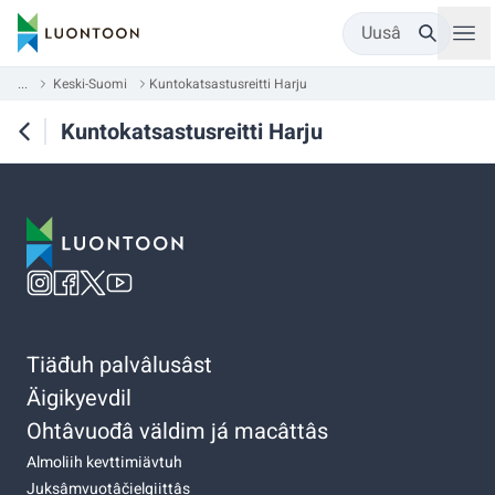
Uusâ
...
Keski-Suomi
Kuntokatsastusreitti Harju
Kuntokatsastusreitti Harju
Tiäđuh palvâlusâst
Äigikyevdil
Ohtâvuođâ väldim já macâttâs
Almoliih kevttimiävtuh
Juksâmvuotâčielgiittâs