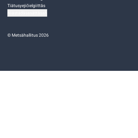
Tiätusyejičielgiittâs
Niästádâsasâttâsah
©
Metsähallitus 2026