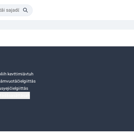
liih kevttimiävtuh
âmvuotâčielgiittâs
syejičielgiittâs
tádâsasâttâsah