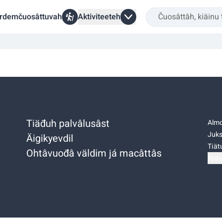
rdemčuosâttuvah
Aktiviteeteh
Tiäđuh palvâlusâst
Almo
Juks
Äigikyevdil
Tiätu
Ohtâvuođâ väldim já macâttâs
Niäs