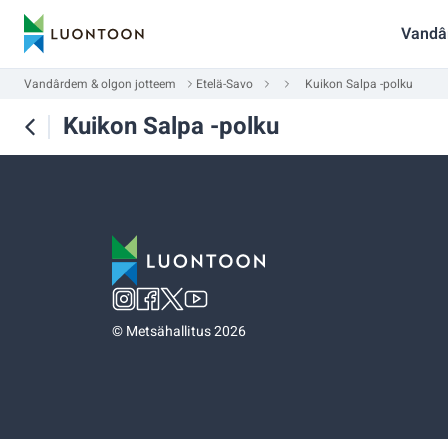
Vandâ
Vandârdem & olgon jotteem
Etelä-Savo
Kuikon Salpa -polku
Kuikon Salpa -polku
©
Metsähallitus 2026