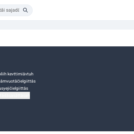
liih kevttimiävtuh
âmvuotâčielgiittâs
syejičielgiittâs
tádâsasâttâsah