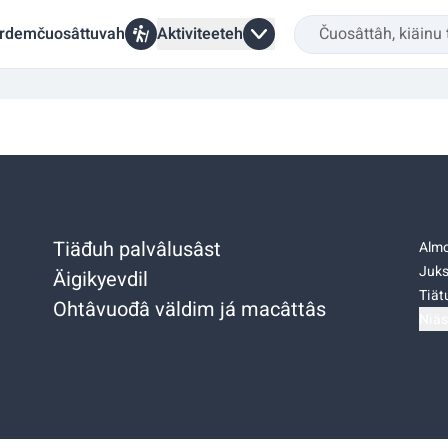
rdemčuosâttuvah
Aktiviteeteh
Tiäđuh palvâlusâst
Almo
Juks
Äigikyevdil
Tiätu
Ohtâvuođâ väldim já macâttâs
Niäs