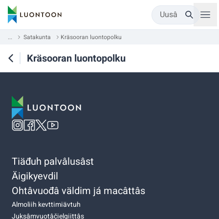
Uusâ
...
Satakunta
Kräsooran luontopolku
Kräsooran luontopolku
Tiäđuh palvâlusâst
Äigikyevdil
Ohtâvuođâ väldim já macâttâs
Almoliih kevttimiävtuh
Juksâmvuotâčielgiittâs