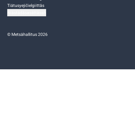
Tiätusyejičielgiittâs
Niästádâsasâttâsah
©
Metsähallitus 2026