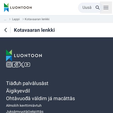
Uusâ
...
Lappi
Kotavaaran lenkki
Kotavaaran lenkki
Tiäđuh palvâlusâst
Äigikyevdil
Ohtâvuođâ väldim já macâttâs
Almoliih kevttimiävtuh
Juksâmvuotâčielgiittâs