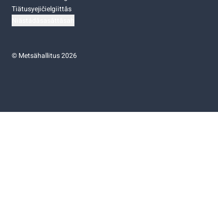
Tiätusyejičielgiittâs
Niästádâsasâttâsah
©
Metsähallitus 2026