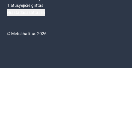
Tiätusyejičielgiittâs
Niästádâsasâttâsah
©
Metsähallitus 2026