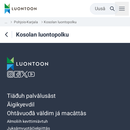
Uusâ
...
Pohjois-Karjala
Kosolan luontopolku
Kosolan luontopolku
Tiäđuh palvâlusâst
Äigikyevdil
Ohtâvuođâ väldim já macâttâs
Almoliih kevttimiävtuh
Juksâmvuotâčielgiittâs