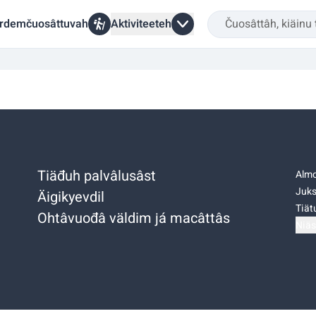
rdemčuosâttuvah
Aktiviteeteh
Tiäđuh palvâlusâst
Almo
Juks
Äigikyevdil
Tiätu
Ohtâvuođâ väldim já macâttâs
Niäs