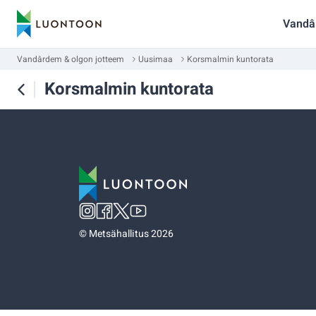
Vandâ
Vandârdem & olgon jotteem
Uusimaa
Korsmalmin kuntorata
Korsmalmin kuntorata
©
Metsähallitus 2026