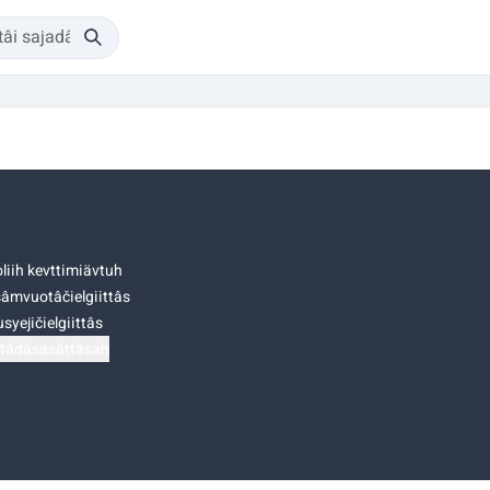
liih kevttimiävtuh
âmvuotâčielgiittâs
syejičielgiittâs
tádâsasâttâsah