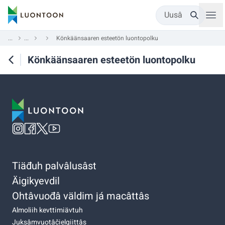
Uusâ
...
...
Könkäänsaaren esteetön luontopolku
Könkäänsaaren esteetön luontopolku
Tiäđuh palvâlusâst
Äigikyevdil
Ohtâvuođâ väldim já macâttâs
Almoliih kevttimiävtuh
Juksâmvuotâčielgiittâs