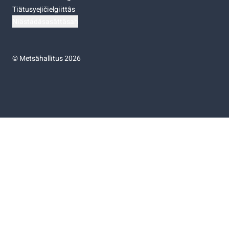
Tiätusyejičielgiittâs
Niästádâsasâttâsah
©
Metsähallitus 2026