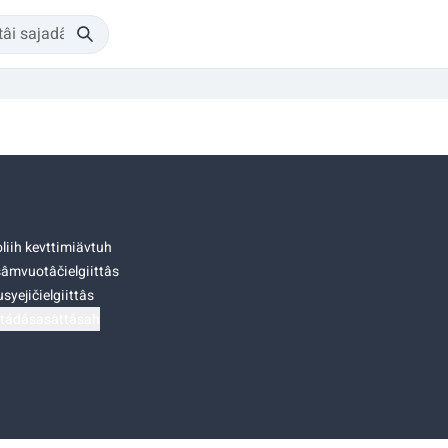
liih kevttimiävtuh
âmvuotâčielgiittâs
syejičielgiittâs
tádâsasâttâsah