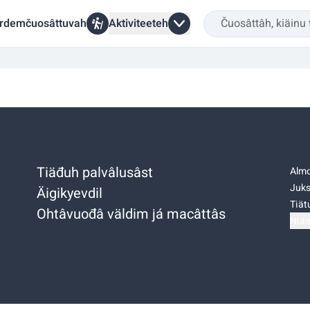
rdemčuosâttuvah
Aktiviteeteh
Tiäđuh palvâlusâst
Almo
Juks
Äigikyevdil
Tiätu
Ohtâvuođâ väldim já macâttâs
Niäs