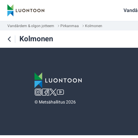
Vandâ
Vandârdem & olgon jotteem
Pirkanmaa
Kolmonen
Kolmonen
©
Metsähallitus 2026