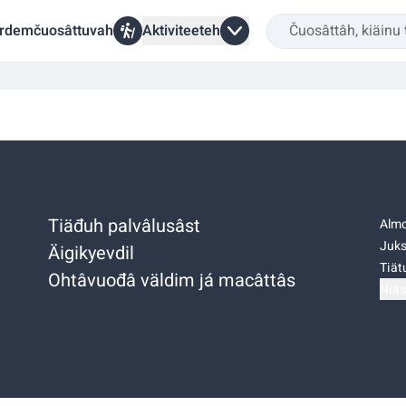
rdemčuosâttuvah
Aktiviteeteh
Tiäđuh palvâlusâst
Almo
Juks
Äigikyevdil
Tiätu
Ohtâvuođâ väldim já macâttâs
Niäs