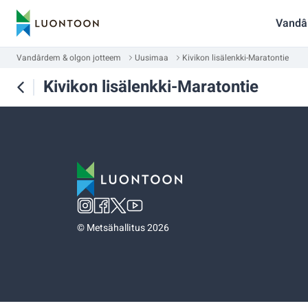
Vandâ
Vandârdem & olgon jotteem
Uusimaa
Kivikon lisälenkki-Maratontie
Kivikon lisälenkki-Maratontie
©
Metsähallitus 2026