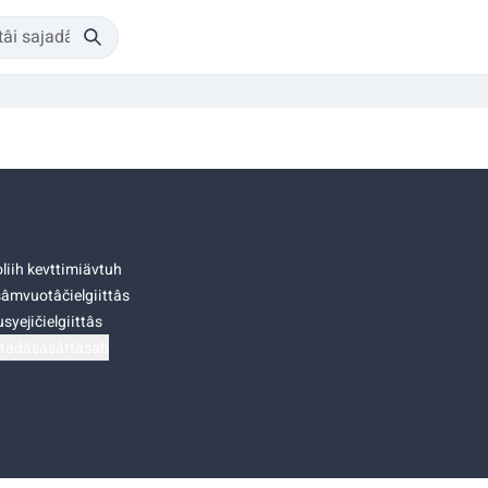
liih kevttimiävtuh
âmvuotâčielgiittâs
syejičielgiittâs
tádâsasâttâsah