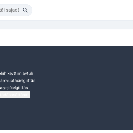
liih kevttimiävtuh
âmvuotâčielgiittâs
syejičielgiittâs
tádâsasâttâsah