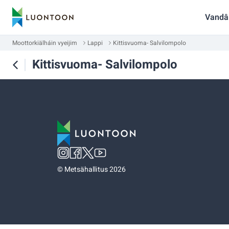
Vandâ
Moottorkiälháin vyeijim
Lappi
Kittisvuoma- Salvilompolo
Kittisvuoma- Salvilompolo
©
Metsähallitus 2026