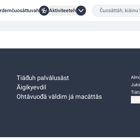
rdemčuosâttuvah
Aktiviteeteh
Tiäđuh palvâlusâst
Almo
Juks
Äigikyevdil
Tiätu
Ohtâvuođâ väldim já macâttâs
Niäs