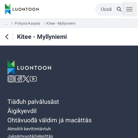
Uusâ
...
Pohjois-Karjala
Kitee - Myllyniemi
Kitee - Myllyniemi
Tiäđuh palvâlusâst
Äigikyevdil
Ohtâvuođâ väldim já macâttâs
Almoliih kevttimiävtuh
Juksâmvuotâčielgiittâs