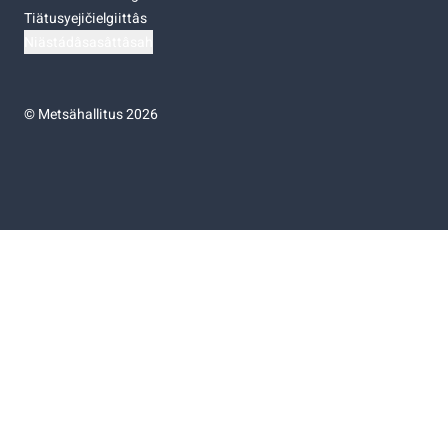
Tiätusyejičielgiittâs
Niästádâsasâttâsah
©
Metsähallitus 2026