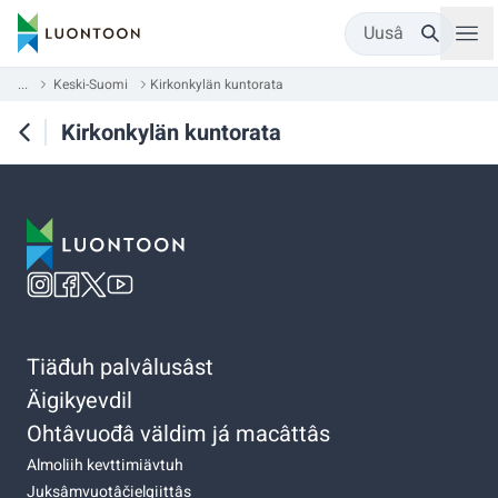
Uusâ
...
Keski-Suomi
Kirkonkylän kuntorata
Kirkonkylän kuntorata
Tiäđuh palvâlusâst
Äigikyevdil
Ohtâvuođâ väldim já macâttâs
Almoliih kevttimiävtuh
Juksâmvuotâčielgiittâs