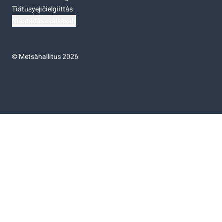
Tiätusyejičielgiittâs
Niästádâsasâttâsah
©
Metsähallitus 2026