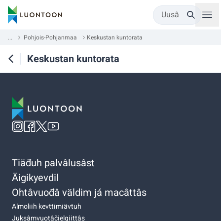
Uusâ
...
Pohjois-Pohjanmaa
Keskustan kuntorata
Keskustan kuntorata
Tiäđuh palvâlusâst
Äigikyevdil
Ohtâvuođâ väldim já macâttâs
Almoliih kevttimiävtuh
Juksâmvuotâčielgiittâs