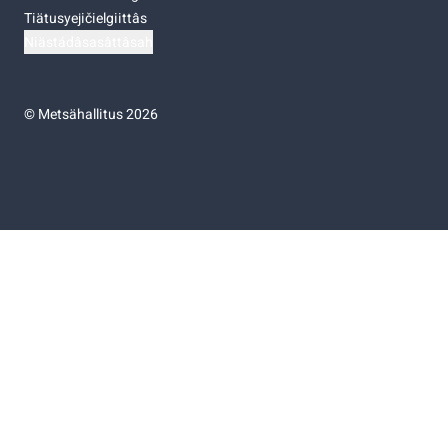
Tiätusyejičielgiittâs
Niästádâsasâttâsah
©
Metsähallitus 2026