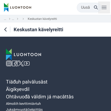
Uusâ
...
...
Keskustan kävelyreitti
Keskustan kävelyreitti
Tiäđuh palvâlusâst
Äigikyevdil
Ohtâvuođâ väldim já macâttâs
Almoliih kevttimiävtuh
Juksâmvuotâčielgiittâs