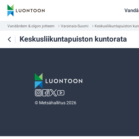
Vandâ
Vandârdem & olgon jotteem
Varsinais-Suomi
Keskusliikuntapuiston kun
Keskusliikuntapuiston kuntorata
©
Metsähallitus 2026