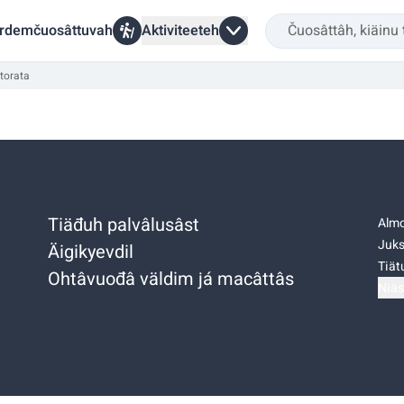
rdemčuosâttuvah
Aktiviteeteh
torata
Tiäđuh palvâlusâst
Almo
Juks
Äigikyevdil
Tiätu
Ohtâvuođâ väldim já macâttâs
Niäs