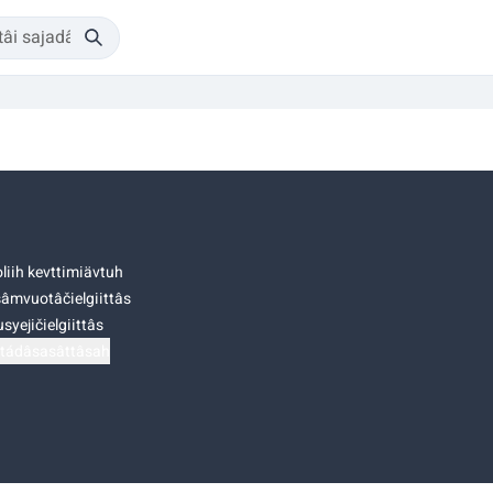
liih kevttimiävtuh
âmvuotâčielgiittâs
syejičielgiittâs
tádâsasâttâsah