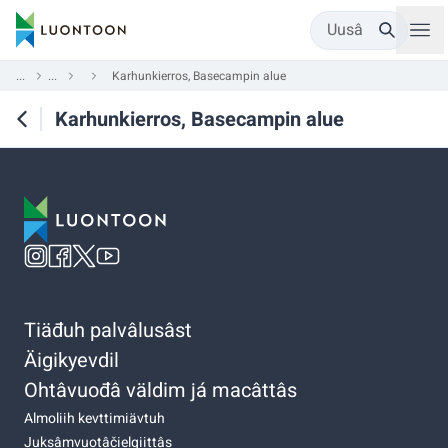
Uusâ
...
...
Karhunkierros, Basecampin alue
Karhunkierros, Basecampin alue
Tiäđuh palvâlusâst
Äigikyevdil
Ohtâvuođâ väldim já macâttâs
Almoliih kevttimiävtuh
Juksâmvuotâčielgiittâs