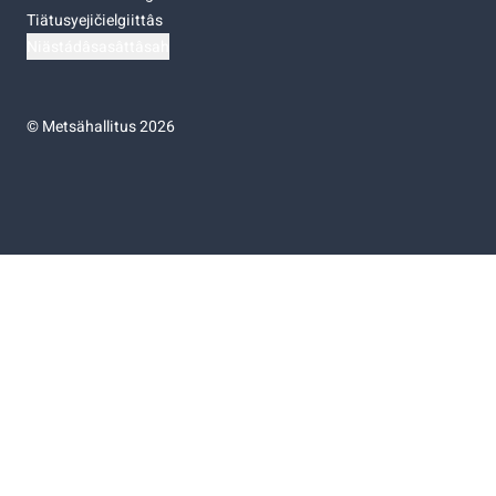
Tiätusyejičielgiittâs
Niästádâsasâttâsah
©
Metsähallitus 2026