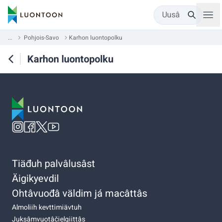
Uusâ
...
Pohjois-Savo
Karhon luontopolku
Karhon luontopolku
Tiäđuh palvâlusâst
Äigikyevdil
Ohtâvuođâ väldim já macâttâs
Almoliih kevttimiävtuh
Juksâmvuotâčielgiittâs