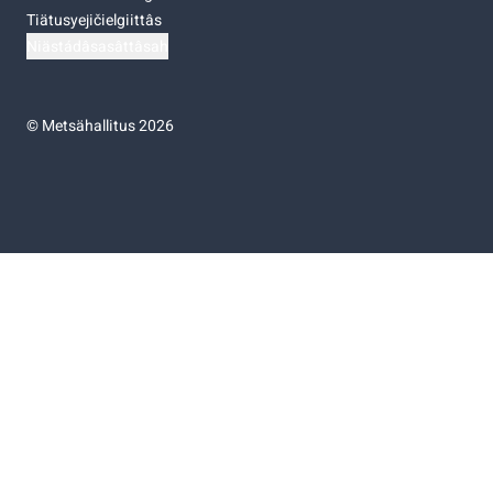
Tiätusyejičielgiittâs
Niästádâsasâttâsah
©
Metsähallitus 2026