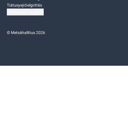
Tiätusyejičielgiittâs
Niästádâsasâttâsah
©
Metsähallitus 2026