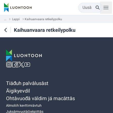
Uusâ
...
Lappi
Kaihuanvaara retkeilypolku
Kaihuanvaara retkeilypolku
Tiäđuh palvâlusâst
Äigikyevdil
Ohtâvuođâ väldim já macâttâs
Almoliih kevttimiävtuh
Juksâmvuotâčielgiittâs