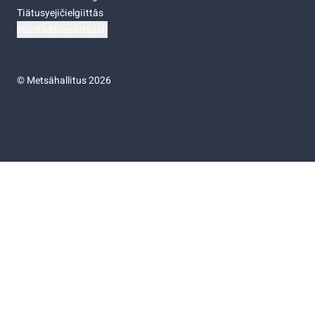
Tiätusyejičielgiittâs
Niästádâsasâttâsah
©
Metsähallitus 2026