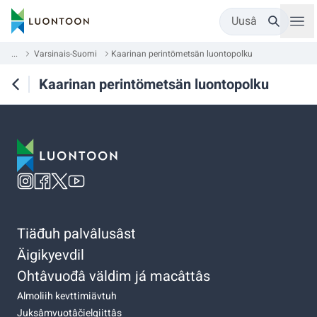
Uusâ
...
Varsinais-Suomi
Kaarinan perintömetsän luontopolku
Kaarinan perintömetsän luontopolku
Tiäđuh palvâlusâst
Äigikyevdil
Ohtâvuođâ väldim já macâttâs
Almoliih kevttimiävtuh
Juksâmvuotâčielgiittâs