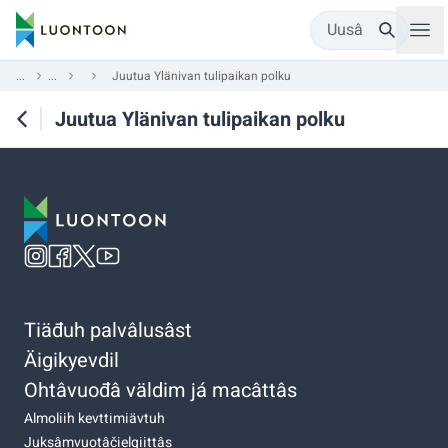
Uusâ
...
...
Juutua Ylänivan tulipaikan polku
Juutua Ylänivan tulipaikan polku
Tiäđuh palvâlusâst
Äigikyevdil
Ohtâvuođâ väldim já macâttâs
Almoliih kevttimiävtuh
Juksâmvuotâčielgiittâs