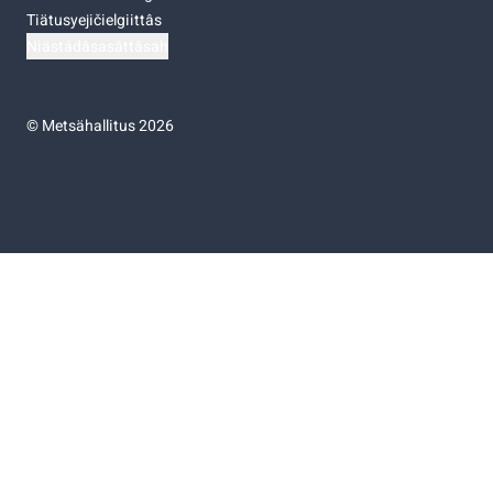
Tiätusyejičielgiittâs
Niästádâsasâttâsah
©
Metsähallitus 2026