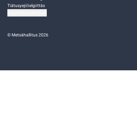
Tiätusyejičielgiittâs
Niästádâsasâttâsah
©
Metsähallitus 2026