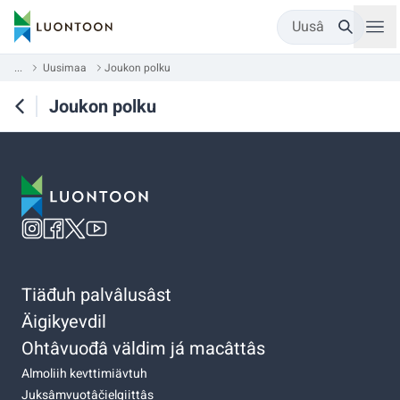
Uusâ
...
Uusimaa
Joukon polku
Joukon polku
Tiäđuh palvâlusâst
Äigikyevdil
Ohtâvuođâ väldim já macâttâs
Almoliih kevttimiävtuh
Juksâmvuotâčielgiittâs