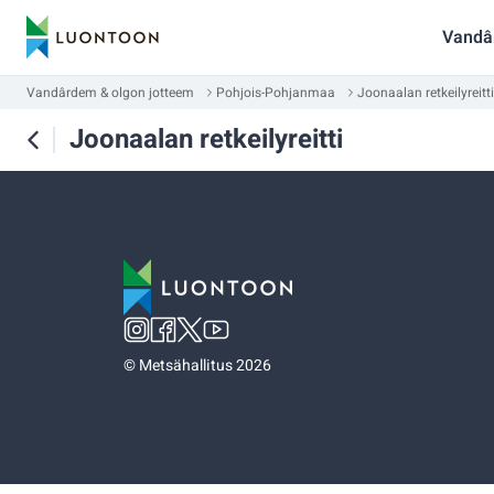
Vandâ
Vandârdem & olgon jotteem
Pohjois-Pohjanmaa
Joonaalan retkeilyreitti
Joonaalan retkeilyreitti
©
Metsähallitus 2026