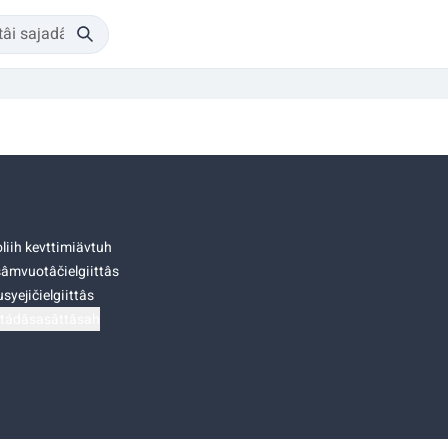
liih kevttimiävtuh
âmvuotâčielgiittâs
syejičielgiittâs
tádâsasâttâsah