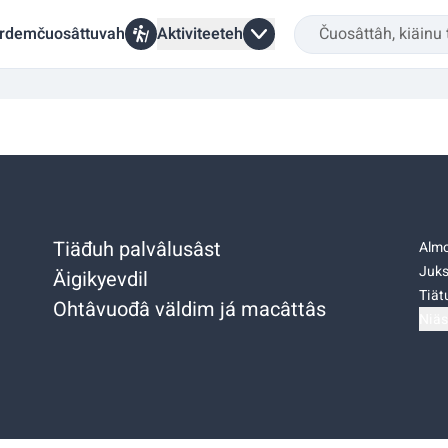
rdemčuosâttuvah
Aktiviteeteh
Tiäđuh palvâlusâst
Almo
Juks
Äigikyevdil
Tiätu
Ohtâvuođâ väldim já macâttâs
Niäs