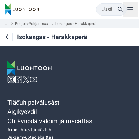
Uusâ
...
Pohjois-Pohjanmaa
Isokangas - Harakkaperä
Isokangas - Harakkaperä
Tiäđuh palvâlusâst
Äigikyevdil
Ohtâvuođâ väldim já macâttâs
Almoliih kevttimiävtuh
Juksâmvuotâčielgiittâs