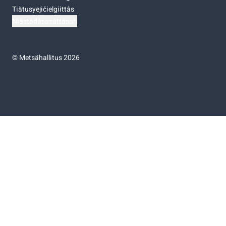
Tiätusyejičielgiittâs
Niästádâsasâttâsah
©
Metsähallitus 2026