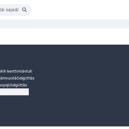
liih kevttimiävtuh
âmvuotâčielgiittâs
syejičielgiittâs
tádâsasâttâsah