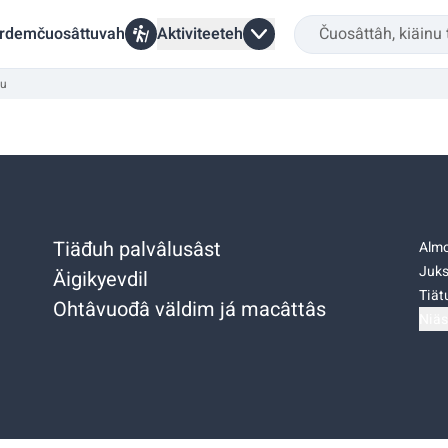
rdemčuosâttuvah
Aktiviteeteh
ku
Tiäđuh palvâlusâst
Almo
Juks
Äigikyevdil
Tiätu
Ohtâvuođâ väldim já macâttâs
Niäs