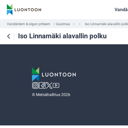
Vandâ
Vandârdem & olgon jotteem
Uusimaa
Iso Linnamäki alavallin pol
Iso Linnamäki alavallin polku
©
Metsähallitus 2026