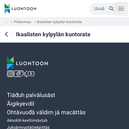
Uusâ
...
Pirkanmaa
Ikaalisten kylpylän kuntorata
Ikaalisten kylpylän kuntorata
Tiäđuh palvâlusâst
Äigikyevdil
Ohtâvuođâ väldim já macâttâs
Almoliih kevttimiävtuh
Juksâmvuotâčielgiittâs