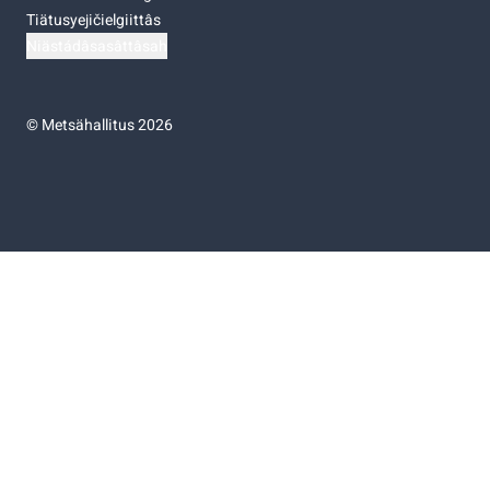
Tiätusyejičielgiittâs
Niästádâsasâttâsah
©
Metsähallitus 2026