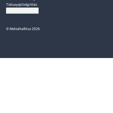
Tiätusyejičielgiittâs
Niästádâsasâttâsah
©
Metsähallitus 2026