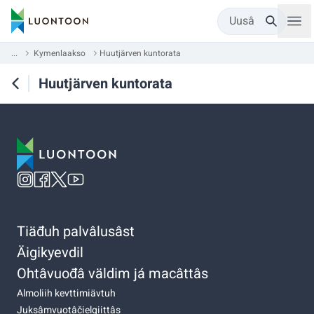
Uusâ
...
Kymenlaakso
Huutjärven kuntorata
Huutjärven kuntorata
Tiäđuh palvâlusâst
Äigikyevdil
Ohtâvuođâ väldim já macâttâs
Almoliih kevttimiävtuh
Juksâmvuotâčielgiittâs