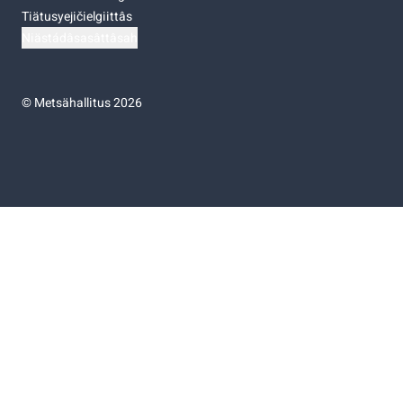
Tiätusyejičielgiittâs
Niästádâsasâttâsah
©
Metsähallitus 2026