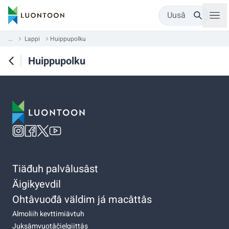
Uusâ
...
Lappi
Huippupolku
Huippupolku
Tiäđuh palvâlusâst
Äigikyevdil
Ohtâvuođâ väldim já macâttâs
Almoliih kevttimiävtuh
Juksâmvuotâčielgiittâs