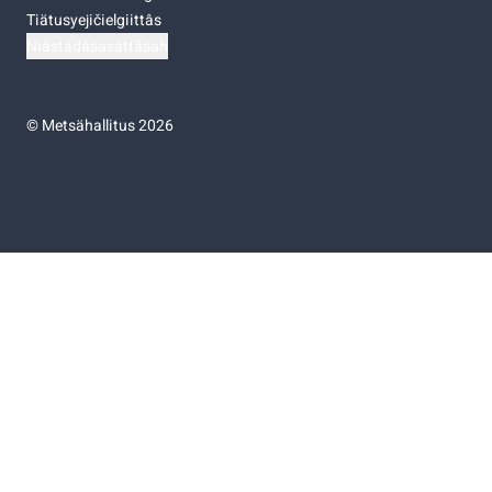
Tiätusyejičielgiittâs
Niästádâsasâttâsah
©
Metsähallitus 2026