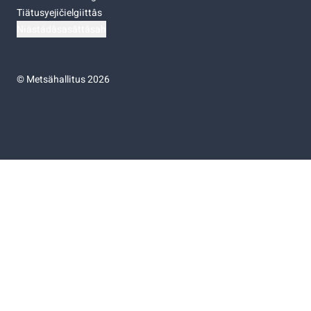
Tiätusyejičielgiittâs
Niästádâsasâttâsah
©
Metsähallitus 2026