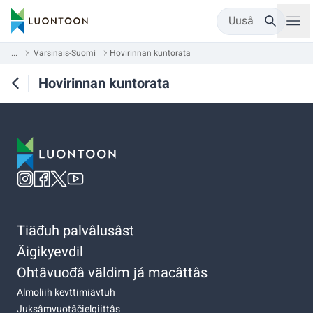
Uusâ
...
Varsinais-Suomi
Hovirinnan kuntorata
Hovirinnan kuntorata
Tiäđuh palvâlusâst
Äigikyevdil
Ohtâvuođâ väldim já macâttâs
Almoliih kevttimiävtuh
Juksâmvuotâčielgiittâs