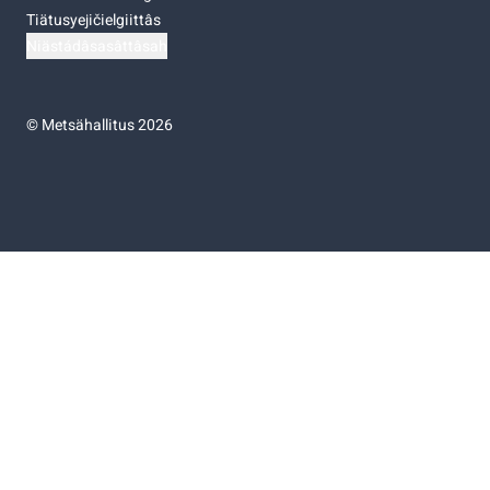
Tiätusyejičielgiittâs
Niästádâsasâttâsah
©
Metsähallitus 2026