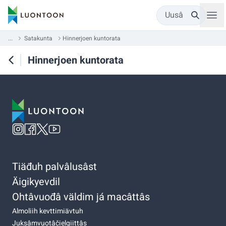
Uusâ
...
Satakunta
Hinnerjoen kuntorata
Hinnerjoen kuntorata
Tiäđuh palvâlusâst
Äigikyevdil
Ohtâvuođâ väldim já macâttâs
Almoliih kevttimiävtuh
Juksâmvuotâčielgiittâs