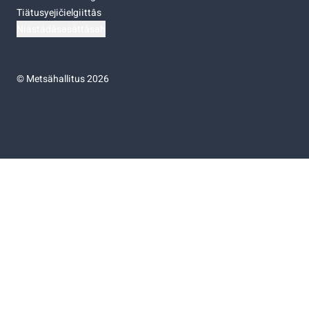
Tiätusyejičielgiittâs
Niästádâsasâttâsah
©
Metsähallitus 2026