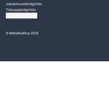
Juksâmvuotâčielgiittâs
Tiätusyejičielgiittâs
Niästádâsasâttâsah
©
Metsähallitus 2026