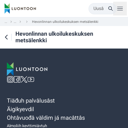
Uusâ
...
...
Hevonlinnan ulkoilukeskuksen metsälenkki
Hevonlinnan ulkoilukeskuksen
metsälenkki
Tiäđuh palvâlusâst
Äigikyevdil
Ohtâvuođâ väldim já macâttâs
Almoliih kevttimiävtuh