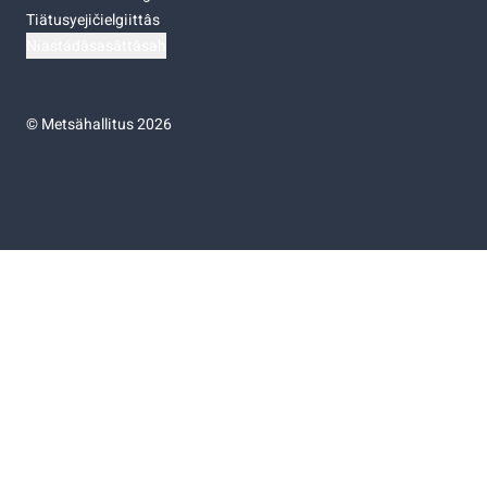
Tiätusyejičielgiittâs
Niästádâsasâttâsah
©
Metsähallitus 2026