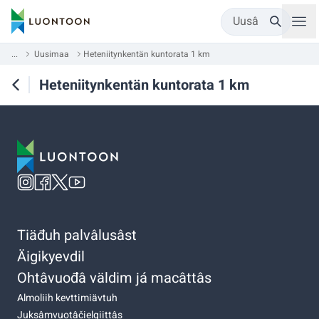
Uusâ
...
Uusimaa
Heteniitynkentän kuntorata 1 km
Heteniitynkentän kuntorata 1 km
Tiäđuh palvâlusâst
Äigikyevdil
Ohtâvuođâ väldim já macâttâs
Almoliih kevttimiävtuh
Juksâmvuotâčielgiittâs