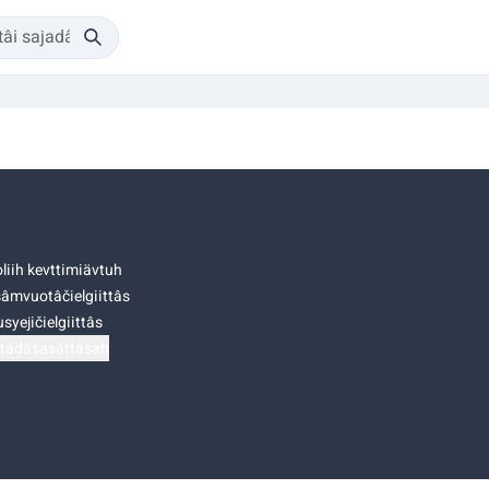
liih kevttimiävtuh
âmvuotâčielgiittâs
syejičielgiittâs
tádâsasâttâsah