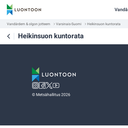
Vandâ
Vandârdem & olgon jotteem
Varsinais-Suomi
Heikinsuon kuntorata
Heikinsuon kuntorata
©
Metsähallitus 2026