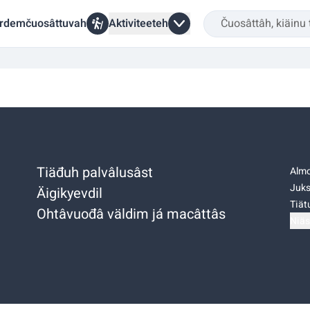
rdemčuosâttuvah
Aktiviteeteh
Tiäđuh palvâlusâst
Almo
Juks
Äigikyevdil
Tiätu
Ohtâvuođâ väldim já macâttâs
Niäs