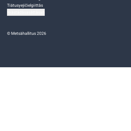
Tiätusyejičielgiittâs
Niästádâsasâttâsah
©
Metsähallitus 2026