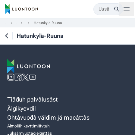
Uusâ
...
...
Hatunkylä-Ruuna
Hatunkylä-Ruuna
Tiäđuh palvâlusâst
Äigikyevdil
Ohtâvuođâ väldim já macâttâs
Almoliih kevttimiävtuh
Juksâmvuotâčielgiittâs