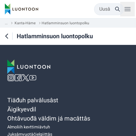
Uusâ
...
Kanta-Häme
Hatlamminsuon luontopolku
Hatlamminsuon luontopolku
Tiäđuh palvâlusâst
Äigikyevdil
Ohtâvuođâ väldim já macâttâs
Almoliih kevttimiävtuh
Juksâmvuotâčielgiittâs