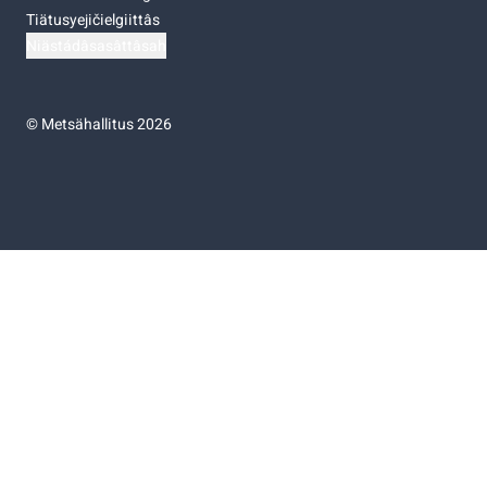
Tiätusyejičielgiittâs
Niästádâsasâttâsah
©
Metsähallitus 2026